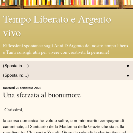
Tempo Liberato e Argento
vivo
Riflessioni spontanee sugli Anni D'Argento del nostro tempo libero
e Tanti consigli utili per vivere con creatività la pensione!
▼
▼
martedì 22 febbraio 2022
Una sferzata al buonumore
Carissimi,
la scorsa domenica ho voluto salire, con mio marito compagno di
camminate, al Santuario della Madonna delle Grazie che sta sulla
scogliera tra Chiavari e Zoagli. Giornata splendida che invitava ad