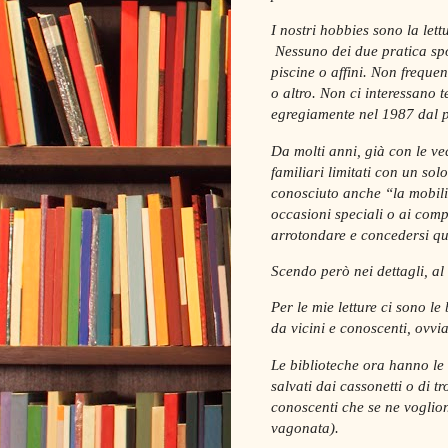
I nostri hobbies sono la lett
Nessuno dei due pratica spo
piscine o affini. Non frequ
o altro. Non ci interessano te
egregiamente nel 1987 dal p
Da molti anni, già con le ve
familiari limitati con un so
conosciuto anche “la mobilit
occasioni speciali o ai comp
arrotondare e concedersi q
Scendo però nei dettagli, al
Per le mie letture ci sono le 
da vicini e conoscenti, ovvi
Le biblioteche ora hanno le 
salvati dai cassonetti o di t
conoscenti che se ne voglion
vagonata).