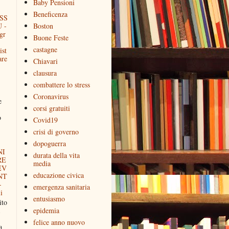
Baby Pensioni
Beneficenza
SS
 -
Boston
gr
Buone Feste
castagne
ist
are
Chiavari
clausura
combattere lo stress
Coronavirus
e
corsi gratuiti
o
Covid19
crisi di governo
dopoguerra
NI
durata della vita
RE
media
EV
educazione civica
NT
-
emergenza sanitaria
i
entusiasmo
to
epidemia
felice anno nuovo
a