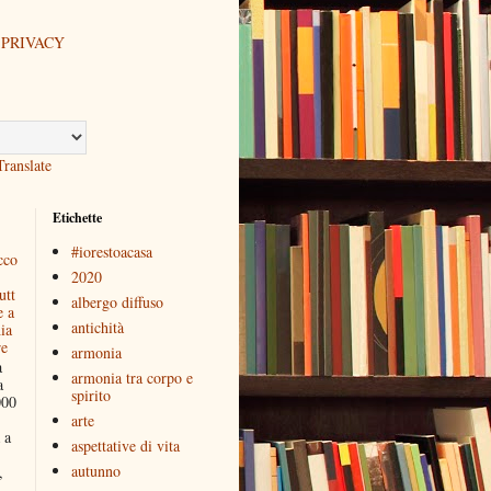
 PRIVACY
Translate
Etichette
#iorestoacasa
cco
2020
utt
albergo diffuso
e a
antichità
ia
re
armonia
a
armonia tra corpo e
a
spirito
000
arte
 a
aspettative di vita
autunno
,