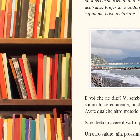
Su internet si trova di tut
usufruito. Preferiamo andar
sappiamo dove reclamare.
E voi che ne dite? Vi sembr
sommato serenamente, anch
Avete qualche altro metodo 
Sarei lieta di avere il vostro 
Un caro saluto, alla prossim