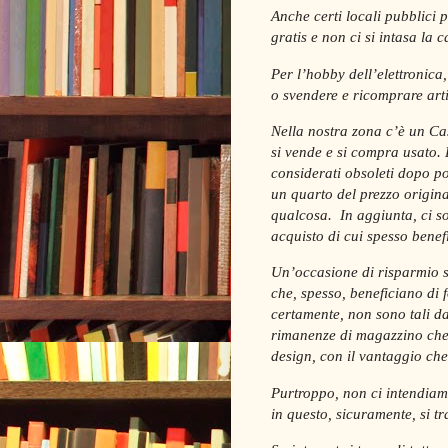
Anche certi locali pubblici 
gratis e non ci si intasa la c
Per l’hobby dell’elettronica,
o svendere e ricomprare arti
Nella nostra zona c’è un Ca
si vende e si compra usato. P
considerati obsoleti dopo po
un quarto del prezzo origina
qualcosa.
In aggiunta, ci s
acquisto di cui spesso bene
Un’occasione di risparmio s
che, spesso, beneficiano di fo
certamente, non sono tali da 
rimanenze di magazzino che 
design, con il vantaggio ch
Purtroppo, non ci intendiamo
in questo, sicuramente, si tr