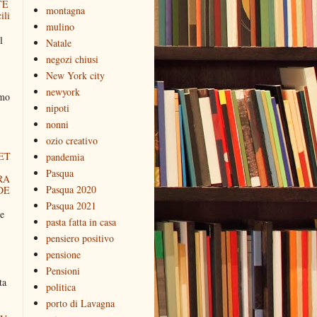
TE
montagna
ili
mulino
l
Natale
negozi chiusi
New York city
newyork
amo
nipoti
nonni
ozio creativo
ET
pandemia
Pasqua
RA
Pasqua 2020
DE
Pasqua 2021
e
pasta fatta in casa
pensiero positivo
pensione
Pensioni
ta
politica
porto di Lavagna