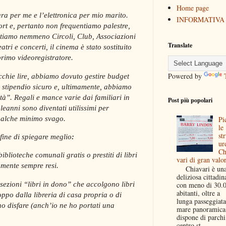
Home page
ura per me e l’elettronica per mio marito.
INFORMATIVA
rt e, pertanto non frequentiamo palestre,
entiamo nemmeno Circoli, Club, Associazioni
Translate
atri e concerti, il cinema è stato sostituito
rimo videoregistratore.
Powered by
cchie lire, abbiamo dovuto gestire budget
lo stipendio sicuro e, ultimamente, abbiamo
à”. Regali e mance varie dai familiari in
Post più popolari
leanni sono diventati utilissimi per
ualche minimo svago.
Pi
le
str
 fine di spiegare meglio
:
ur
Ch
biblioteche comunali gratis o prestiti di libri
vari di gran valo
amente sempre resi.
Chiavari è un
deliziosa cittadin
sezioni “libri in dono” che accolgono libri
con meno di 30.
abitanti, oltre a
roppo dalla libreria di casa propria o di
lunga passeggiata
o disfare (anch’io ne ho portati una
mare panoramica
dispone di parchi
centro st...