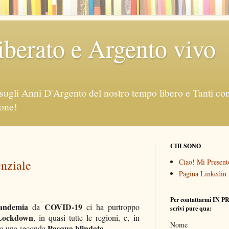
berato e Argento vivo
sugli Anni D'Argento del nostro tempo libero e Tanti consi
ione!
CHI SONO
enziale
Ciao! Mi Presento
Pagina Linkedin
Per contattarmi IN P
andemia
COVID-19
da
ci ha purtroppo
scrivi pure qua:
Lockdown
, in quasi tutte le regioni, e, in
Nome
Pasqua blindata
mo una seconda
.