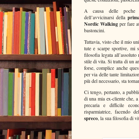
A causa delle poche us
prim
dell’avvicinarsi della
Nordic Walking
per fare a
bastoncini.
Tuttavia, visto che il mio u
tute e scarpe sportive, mi s
filosofia legata all’assoluto
stile di vita. Si tratta di u
forse, complice anche que
per via delle tante limitazi
più del necessario, sta tornan
Ci tengo, pertanto, a pubbli
di una mia ex-cliente che, 
precaria e difficile eco
risparmiatrice, facendo d
spreco
, la sua filosofia di vi