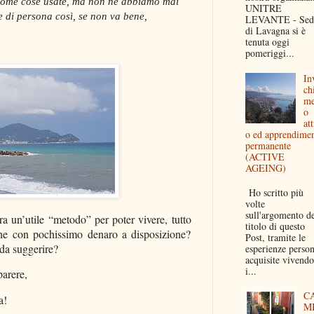
to come cose usate, ma non ne abbiamo mai
UNITRE
e di persona così, se non va bene,
LEVANTE - Sed
di Lavagna si è
tenuta oggi
pomeriggi...
In
ch
me
o
att
o ed apprendime
permanente
(ACTIVE
AGEING)
Ho scritto più
volte
sull'argomento d
a un’utile “metodo” per poter vivere, tutto
titolo di questo
e con pochissimo denaro a disposizione?
Post, tramite le
da suggerire?
esperienze person
acquisite vivendo
i...
parere,
C
a!
M