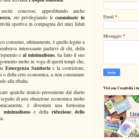
cite concesse, approfittando anche
*
Email
avera,
camminate in
sto privilegiando le
ttività sportiva
in compagnia dei miei fidati
*
Messaggio
nico consumo, ultimamente, è quello legato a
embrava interessante parlarvi di chi, della
al minimalismo
 risparmio e
, ha fatto il suo
n argomento molto in voga di questi tempi che,
Emergenza Sanitaria
sta
e la costrizione,
oni o della crisi economica, a non consumare
do alla ribalta.
Vivi con Creatività i t
care qualche stralcio proveniente dal diario
a seguito di una situazione economica molto
nomicamente, è diventata una fortissima
minimalismo
riduzione dello
el
e della
ta.