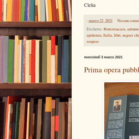
Clelia
-
marzo 22, 2021
Nessun comm
Etichette:
#iorestoacasa
,
autunn
epidemia
,
Italia
,
libri
,
negozi chi
sospeso
mercoledì 3 marzo 2021
Prima opera pubbl