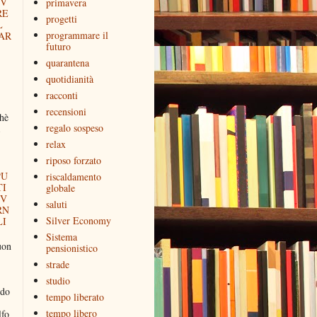
IV
primavera
RE
progetti
L
programmare il
AR
futuro
quarantena
quotidianità
racconti
recensioni
chè
regalo sospeso
relax
riposo forzato
PU
riscaldamento
TI
globale
NV
saluti
RN
Silver Economy
LI
Sistema
uon
pensionistico
strade
studio
ddo
tempo liberato
tempo libero
lfo