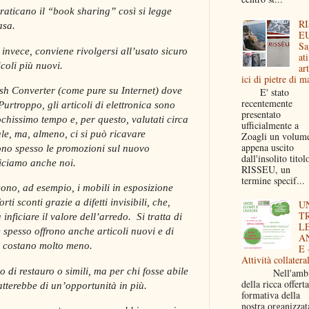
praticano il “book sharing” così si legge
RI
asa.
EU
Sa
 invece, conviene rivolgersi all’usato sicuro
ati
coli più nuovi.
art
ici di pietre di m
sh Converter (come pure su Internet) dove
E' stato
recentemente
urtroppo, gli articoli di elettronica sono
presentato
chissimo tempo e, per questo, valutati circa
ufficialmente a
le, ma, almeno, ci si può ricavare
Zoagli un volum
appena uscito
ono spesso le promozioni sul nuovo
dall'insolito titol
ficiamo anche noi.
RISSEU, un
termine specif...
ono, ad esempio, i mobili in esposizione
rti sconti grazie a difetti invisibili, che,
U
T
inficiare il valore dell’arredo.
Si tratta di
L
spesso offrono anche articoli nuovi e di
A
e costano molto meno.
E 
Attività collateral
 di restauro o simili, ma per chi fosse abile
Nell'ambi
della ricca offerta
atterebbe di un’opportunità in più.
formativa della
nostra organizzat