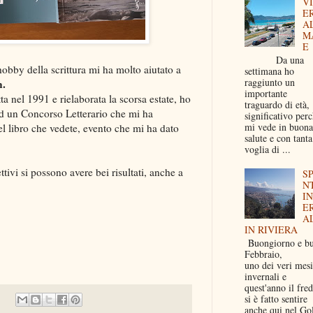
V
E
A
M
E
Da una
hobby della scrittura mi ha molto aiutato a
settimana ho
raggiunto un
.
importante
ta nel 1991 e rielaborata la scorsa estate, ho
traguardo di età,
d un Concorso Letterario che mi ha
significativo per
mi vede in buona
l libro che vedete, evento che mi ha dato
salute e con tanta
voglia di ...
tivi si possono avere bei risultati, anche a
S
N
I
E
A
IN RIVIERA
Buongiorno e b
Febbraio,
uno dei veri mesi
invernali e
quest'anno il fre
si è fatto sentire
anche qui nel Go