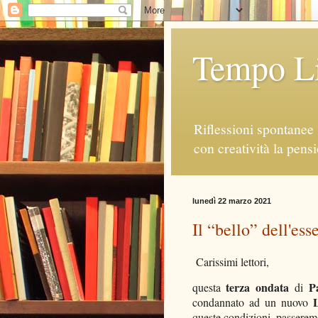
Tempo Li
Riflessioni spontanee 
con creatività la pens
lunedì 22 marzo 2021
Il “bello” dell'ess
Carissimi lettori,
terza ondata
P
questa
di
condannato ad un nuovo
queste condizioni, passere