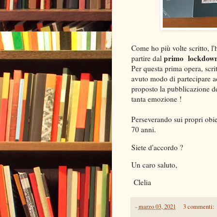
Come ho più volte scritto, l'
primo
lockdown
partire dal
Per questa prima opera, scrit
avuto modo di partecipare a
proposto la pubblicazione de
tanta emozione !
Perseverando sui propri obiet
70 anni.
Siete d'accordo ?
Un caro saluto,
Clelia
-
marzo 03, 2021
3 commenti: