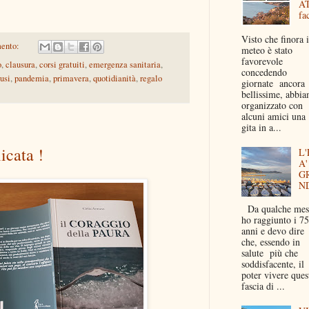
A
fac
Visto che finora i
ento:
meteo è stato
favorevole
o
,
clausura
,
corsi gratuiti
,
emergenza sanitaria
,
concedendo
usi
,
pandemia
,
primavera
,
quotidianità
,
regalo
giornate ancora
bellissime, abbi
organizzato con
alcuni amici una
gita in a...
icata !
L'
A'
G
N
Da qualche mes
ho raggiunto i 75
anni e devo dire
che, essendo in
salute più che
soddisfacente, il
poter vivere ques
fascia di ...