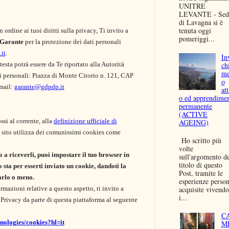
UNITRE
LEVANTE - Sed
di Lavagna si è
tenuta oggi
 ordine ai tuoi diritti sulla privacy, Ti invito a
pomeriggi...
 Garante
per la protezione dei dati personali
it
.
In
esta potrà essere da Te riportato alla Autorità
ch
me
ti personali: Piazza di Monte Citorio n. 121, CAP
o
mail:
garante@gdpdp.it
att
o ed apprendime
permanente
(ACTIVE
si al corrente, alla
definizione ufficiale di
AGEING)
te sito utilizza dei comunissimi cookies come
Ho scritto più
volte
o a riceverli, puoi impostare il tuo browser in
sull'argomento d
titolo di questo
sta per esserti inviato un cookie, dandoti la
Post, tramite le
tarlo o meno.
esperienze person
acquisite vivendo
rmazioni relative a questo aspetto, ti invito a
i...
Privacy da parte di questa piattaforma al seguente
C
hnologies/cookies?hl=it
M