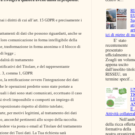
RI
EU
Sa
hai i diritti di cui all’art. 15 GDPR e precisamente i
ati
art
rattamenti di dati che possono riguardarti,
anche se
ici di pietre di m
E' stato
a loro comunicazione in forma intelligibile della
recentemente
ne, trasformazione in forma anonima o il blocco di
presentato
 di legge ;
ufficialmente a
Zoagli un volum
dalità di trattamento
appena uscito
ntificativi del Titolare, e del rappresentante
dall'insolito titol
rt. 3, comma 1, GDPR
RISSEU, un
termine specif...
, la rettificazione ovvero l'integrazione dei dati
che le operazioni predette sono state portate a
U
ali i dati sono stati comunicati, eccettuato il caso
T
L
i riveli impossibile o comporti un impiego di
A
porzionato rispetto al diritto tutelato;
E 
arte, per motivi legittimi, al trattamento dei dati
Attività collateral
Nell'ambi
o, ancorchè pertinenti allo scopo della raccolta.
della ricca offerta
dere via posta o email al Titolare del trattamento
formativa della
zione dei Tuoi dati. La Tua richiesta sarà
nostra organizzat