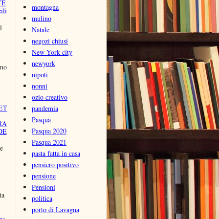
TE
montagna
ili
mulino
l
Natale
negozi chiusi
New York city
newyork
amo
nipoti
nonni
ozio creativo
ET
pandemia
Pasqua
RA
Pasqua 2020
DE
Pasqua 2021
e
pasta fatta in casa
pensiero positivo
pensione
Pensioni
ta
politica
porto di Lavagna