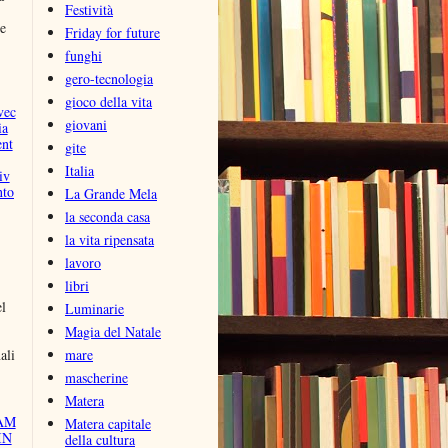
Festività
e
Friday for future
funghi
gero-tecnologia
gioco della vita
vec
giovani
ia
nt
gite
Italia
iv
nto
La Grande Mela
la seconda casa
la vita ripensata
lavoro
libri
el
Luminarie
Magia del Natale
ali
mare
mascherine
Matera
AM
Matera capitale
IN
della cultura