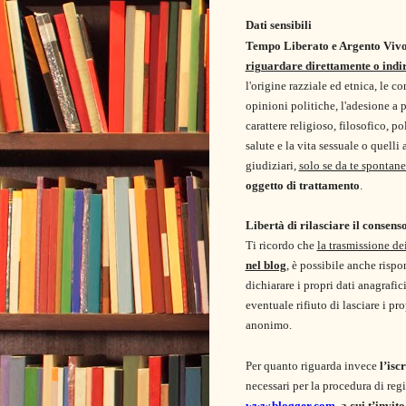
Dati sensibili
Tempo Liberato e Argento Viv
riguardare direttamente o indir
l'origine razziale ed etnica, le co
opinioni politiche, l'adesione a p
carattere religioso, filosofico, po
salute e la vita sessuale o quelli a
giudiziari,
solo se da te spontane
oggetto di trattamento
.
Libertà di rilasciare il consens
Ti ricordo che
la trasmissione dei
nel blog
, è possibile anche risp
dichiarare i propri dati anagrafi
eventuale rifiuto di lasciare i p
anonimo.
Per quanto riguarda invece
l’isc
necessari per la procedura di reg
www.blogger.com
, a cui t’invi