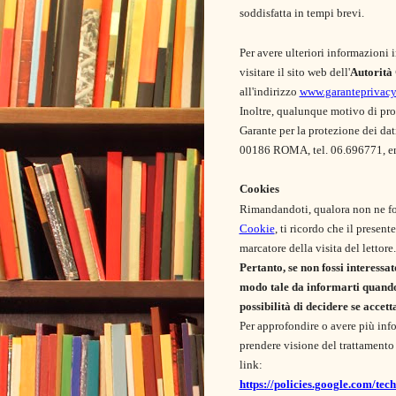
soddisfatta in tempi brevi.
Per avere ulteriori informazioni in
visitare il sito web dell'
Autorità
all'indirizzo
www.garanteprivacy.
Inoltre, qualunque motivo di prot
Garante per la protezione dei da
00186 ROMA, tel. 06.696771, e
Cookies
Rimandandoti, qualora non ne fos
Cookie
, ti ricordo che il presen
marcatore della visita del lettore.
Pertanto, se non fossi interessat
modo tale da informarti quando 
possibilità di decidere se accet
Per approfondire o avere più info
prendere visione del trattamento 
link:
https://policies.google.com/tec