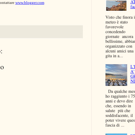
A
contattare
www.blogger.com
fac
Visto che finora i
meteo è stato
favorevole
concedendo
giornate ancora
bellissime, abbi
organizzato con
:
alcuni amici una
gita in a...
to
L'
A'
G
N
Da qualche mes
ho raggiunto i 75
anni e devo dire
che, essendo in
salute più che
soddisfacente, il
poter vivere ques
fascia di ...