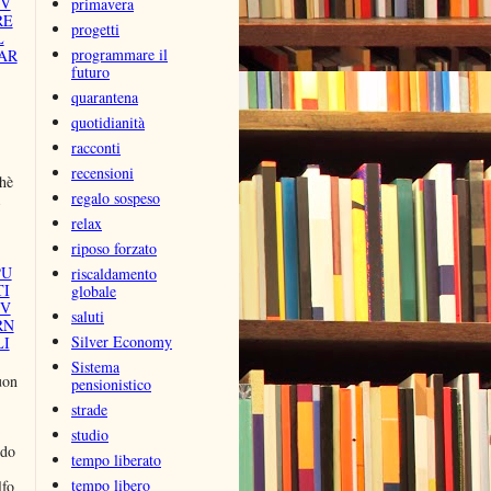
IV
primavera
RE
progetti
L
programmare il
AR
futuro
quarantena
quotidianità
racconti
recensioni
chè
regalo sospeso
relax
riposo forzato
PU
riscaldamento
TI
globale
NV
saluti
RN
Silver Economy
LI
Sistema
uon
pensionistico
strade
studio
ddo
tempo liberato
tempo libero
lfo