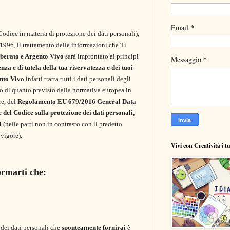
*
Email
Codice in materia di protezione dei dati personali),
/1996, il trattamento delle informazioni che Ti
berato e Argento Vivo
sarà improntato ai principi
*
Messaggio
enza e di tutela della tua riservatezza e dei tuoi
nto Vivo
infatti
tratta tutti i dati personali degli
tto di quanto previsto dalla normativa europea in
re, del
Regolamento EU 679/2016 General Data
del Codice sulla protezione dei dati personali,
3
(nelle parti non in contrasto con il predetto
vigore).
Vivi con Creatività i t
rmarti che:
 dei dati personali che
sponteamente fornirai
è