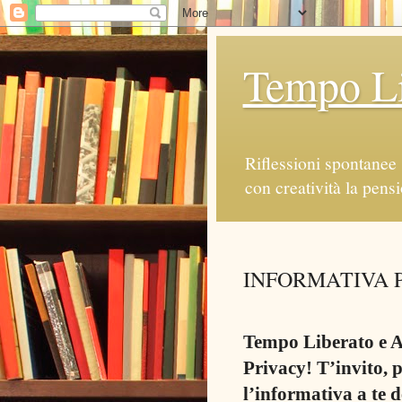
Tempo Li
Riflessioni spontanee 
con creatività la pens
INFORMATIVA 
Tempo Liberato e Ar
Privacy! T’invito, p
l’informativa a te d