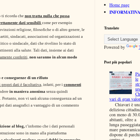
Home page
INFORMATIVA
o
ti ricorda che
non tratta nulla che possa
ettamente dati sensibili
come per esempio
Translate
nvinzioni religiose, filosofiche o di altro genere, le
artiti, sindacati, associazioni od organizzazioni a
litico o sindacale, dati che rivelino lo stato di
Powered by
ttinenti alla salute. Tali dati, insieme ai dati
amente conferiti,
non saranno in alcun modo
Post più popolari
Pi
o e conseguenze di un rifiuto
le
str
 propri dati è facoltativa,
infatti, per i
commenti
ur
ondere
in maniera anonima
senza quindi
Ch
vari di gran valo
ci. Pertanto, non vi sarà alcuna conseguenza ad un
Chiavari è un
ropri dati anagrafici a vantaggio di un commento
deliziosa cittadin
con meno di 30.
abitanti, oltre a
lunga passeggiata
rizione al blog,
t’informo che i dati personali
mare panoramica
istrazione sono in mano alla piattaforma
dispone di parchi
centro st...
to a rivolgerti qualora avessi dubbi in proposito.