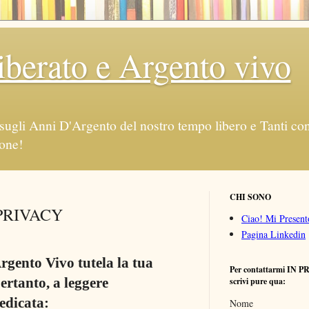
berato e Argento vivo
sugli Anni D'Argento del nostro tempo libero e Tanti consi
ione!
CHI SONO
PRIVACY
Ciao! Mi Presento
Pagina Linkedin
gento Vivo tutela la tua
Per contattarmi IN P
ertanto, a leggere
scrivi pure qua:
edicata:
Nome