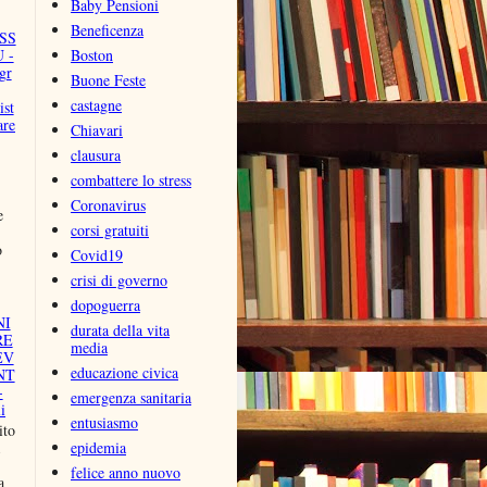
Baby Pensioni
Beneficenza
SS
 -
Boston
gr
Buone Feste
castagne
ist
are
Chiavari
clausura
combattere lo stress
Coronavirus
e
corsi gratuiti
o
Covid19
crisi di governo
dopoguerra
NI
durata della vita
RE
media
EV
educazione civica
NT
-
emergenza sanitaria
i
entusiasmo
to
epidemia
felice anno nuovo
a