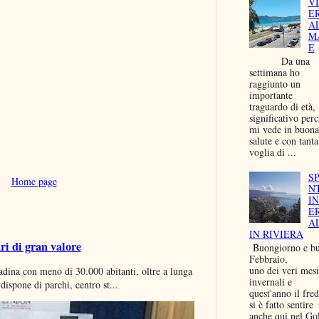
V
E
A
M
E
Da una
settimana ho
raggiunto un
importante
traguardo di età,
significativo per
mi vede in buona
salute e con tanta
voglia di ...
S
Home page
N
I
E
A
IN RIVIERA
ri di gran valore
Buongiorno e b
Febbraio,
uno dei veri mesi
dina con meno di 30.000 abitanti, oltre a lunga
invernali e
ispone di parchi, centro st...
quest'anno il fre
si è fatto sentire
anche qui nel Go