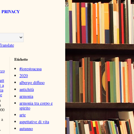
 PRIVACY
Translate
Etichette
#iorestoacasa
cco
2020
utt
albergo diffuso
e a
antichità
ia
re
armonia
a
armonia tra corpo e
a
spirito
000
arte
 a
aspettative di vita
autunno
,