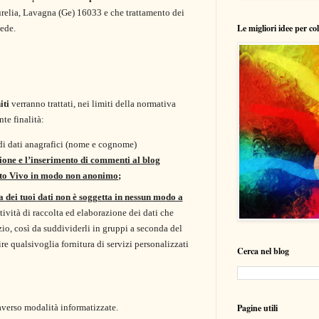
Aurelia, Lavagna (Ge) 16033 e che trattamento dei
Le migliori idee per co
 sede.
iti
verranno trattati, nei limiti della normativa
nte finalità:
di dati anagrafici (nome e cognome)
ione e l’inserimento di commenti al blog
to Vivo in modo non anonimo
;
ta dei tuoi dati non è soggetta in nessun modo a
ttività di raccolta ed elaborazione dei dati che
zio, così da suddividerli in gruppi a seconda del
e qualsivoglia fornitura di servizi personalizzati
Cerca nel blog
traverso modalità informatizzate.
Pagine utili