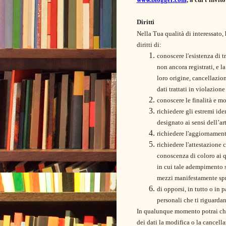
Diritti
Nella Tua qualità di interessato, 
diritti di:
conoscere l'esistenza di t
non ancora registrati, e l
loro origine, cancellazio
dati trattati in violazione
conoscere le finalità e mo
richiedere gli estremi ide
designato ai sensi dell’a
richiedere l'aggiornamento
richiedere l'attestazione 
conoscenza di coloro ai qu
in cui tale adempimento s
mezzi manifestamente spro
di opporsi, in tutto o in p
personali che ti riguardan
In qualunque momento potrai chie
dei dati la modifica o la cancella