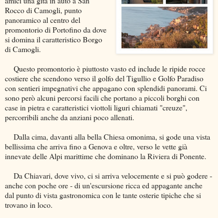
amici una gita in auto a San
Rocco di Camogli, punto
panoramico al centro del
promontorio di Portofino da dove
si domina il caratteristico Borgo
di Camogli.
Questo promontorio è piuttosto vasto ed include le ripide rocce
costiere che scendono verso il golfo del Tigullio e Golfo Paradiso
con sentieri impegnativi che appagano con splendidi panorami. Ci
sono però alcuni percorsi facili che portano a piccoli borghi con
case in pietra e caratteristici viottoli liguri chiamati "creuze",
percorribili anche da anziani poco allenati.
Dalla cima, davanti alla bella Chiesa omonima, si gode una vista
bellissima che arriva fino a Genova e oltre, verso le vette già
innevate delle Alpi marittime che dominano la Riviera di Ponente.
Da Chiavari, dove vivo, ci si arriva velocemente e si può godere -
anche con poche ore - di un'escursione ricca ed appagante anche
dal punto di vista gastronomica con le tante osterie tipiche che si
trovano in loco.