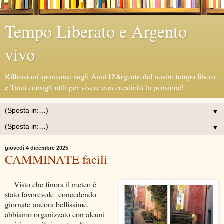
Tempo Liberato e Argento
vivo
Riflessioni spontanee sugli Anni D'Argento del nostro tempo libero
e Tanti consigli utili per vivere con creatività la pensione!
▼
▼
giovedì 4 dicembre 2025
CAMMINATE facili
Visto che finora il meteo è
stato favorevole concedendo
giornate
ancora bellissime,
abbiamo organizzato con alcuni