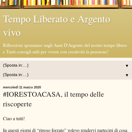
Tempo Liberato e Argento
vivo
Riflessioni spontanee sugli Anni D'Argento del nostro tempo libero
e Tanti consigli utili per vivere con creatività la pensione!
▼
▼
mercoledì 11 marzo 2020
#IORESTOACASA, il tempo delle
riscoperte
Ciao a tutti!
In questi giorni di “riposo forzato” volevo rendervi partecipi di cosa