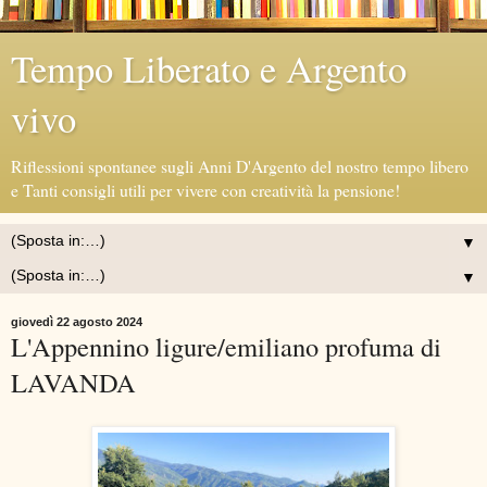
Tempo Liberato e Argento
vivo
Riflessioni spontanee sugli Anni D'Argento del nostro tempo libero
e Tanti consigli utili per vivere con creatività la pensione!
▼
▼
giovedì 22 agosto 2024
L'Appennino ligure/emiliano profuma di
LAVANDA