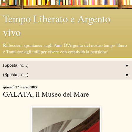
Tempo Liberato e Argento
vivo
Riflessioni spontanee sugli Anni D'Argento del nostro tempo libero
e Tanti consigli utili per vivere con creatività la pensione!
▼
▼
giovedì 17 marzo 2022
GALATA, il Museo del Mare