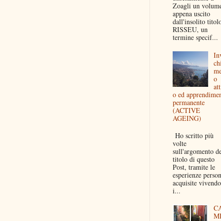
Zoagli un volum
appena uscito
dall'insolito titol
RISSEU, un
termine specif...
In
ch
me
o
att
o ed apprendime
permanente
(ACTIVE
AGEING)
Ho scritto più
volte
sull'argomento d
titolo di questo
Post, tramite le
esperienze person
acquisite vivendo
i...
C
M