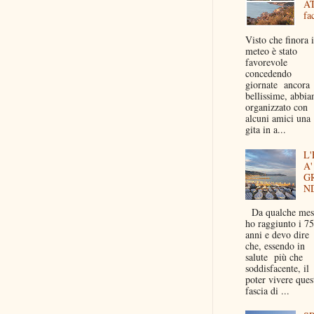
A
fac
Visto che finora i
meteo è stato
favorevole
concedendo
giornate ancora
bellissime, abbi
organizzato con
alcuni amici una
gita in a...
L'
A'
G
N
Da qualche mes
ho raggiunto i 75
anni e devo dire
che, essendo in
salute più che
soddisfacente, il
poter vivere ques
fascia di ...