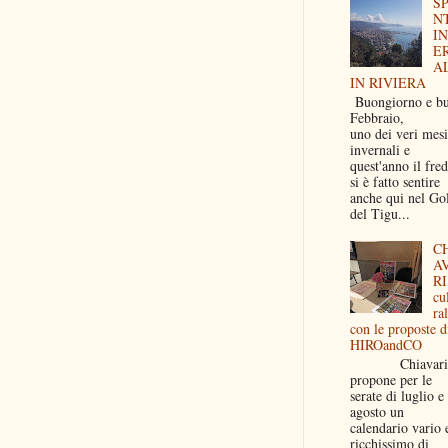
S
N
I
E
A
IN RIVIERA
Buongiorno e b
Febbraio,
uno dei veri mesi
invernali e
quest'anno il fre
si è fatto sentire
anche qui nel Go
del Tigu...
C
A
RI
cu
ral
con le proposte d
HIROandCO
Chiavari
propone per le
serate di luglio e
agosto un
calendario vario 
ricchissimo di