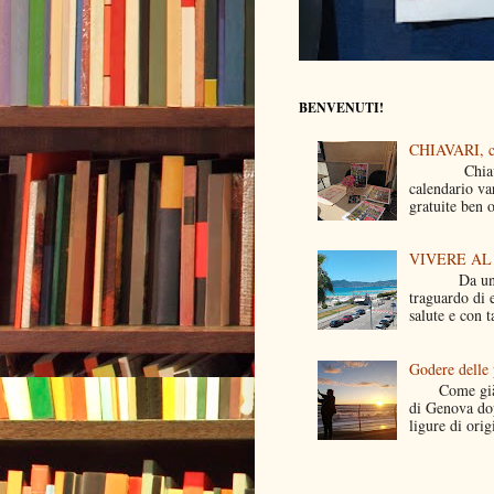
BENVENUTI!
CHIAVARI, cu
Chiavari pr
calendario var
gratuite ben o
VIVERE AL
Da una sett
traguardo di 
salute e con t
Godere delle p
Come già det
di Genova dop
ligure di origi