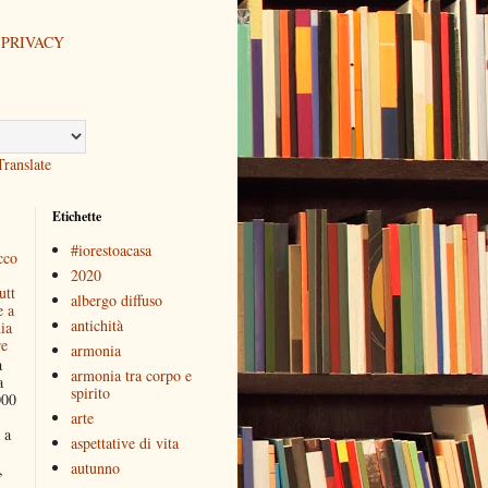
 PRIVACY
Translate
Etichette
#iorestoacasa
cco
2020
utt
albergo diffuso
e a
antichità
ia
re
armonia
a
armonia tra corpo e
a
spirito
000
arte
 a
aspettative di vita
autunno
,