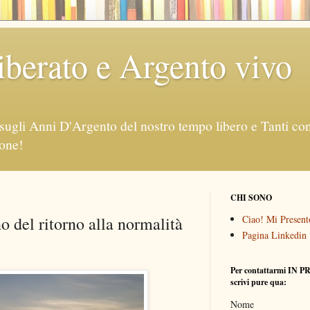
berato e Argento vivo
sugli Anni D'Argento del nostro tempo libero e Tanti consi
ione!
CHI SONO
 del ritorno alla normalità
Ciao! Mi Presento
Pagina Linkedin
Per contattarmi IN P
scrivi pure qua:
Nome