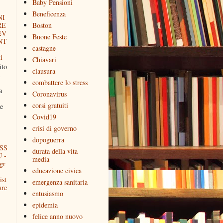
Baby Pensioni
Beneficenza
NI
RE
Boston
EV
Buone Feste
NT
castagne
-
i
Chiavari
to
clausura
combattere lo stress
a
Coronavirus
corsi gratuiti
e
Covid19
crisi di governo
dopoguerra
SS
durata della vita
 -
media
gr
educazione civica
ist
emergenza sanitaria
are
entusiasmo
epidemia
felice anno nuovo