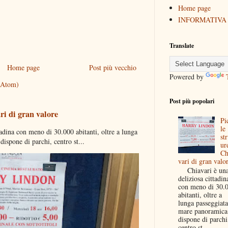
Home page
INFORMATIVA
Translate
Home page
Post più vecchio
Powered by
(Atom)
Post più popolari
ri di gran valore
Pi
le
dina con meno di 30.000 abitanti, oltre a lunga
str
ispone di parchi, centro st...
ur
Ch
vari di gran valo
Chiavari è un
deliziosa cittadin
con meno di 30.
abitanti, oltre a
lunga passeggiata
mare panoramica
dispone di parchi
centro st...