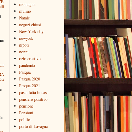
TE
montagna
ili
mulino
l
Natale
negozi chiusi
New York city
newyork
amo
nipoti
nonni
ozio creativo
ET
pandemia
Pasqua
RA
Pasqua 2020
DE
Pasqua 2021
e
pasta fatta in casa
pensiero positivo
pensione
Pensioni
ta
politica
porto di Lavagna