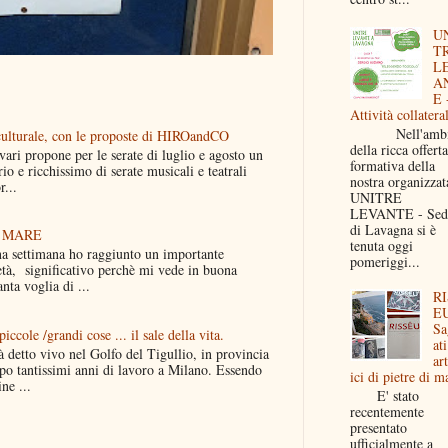
U
T
L
A
E 
Attività collateral
Nell'ambi
lturale, con le proposte di HIROandCO
della ricca offerta
opone per le serate di luglio e agosto un
formativa della
io e ricchissimo di serate musicali e teatrali
nostra organizzat
r...
UNITRE
LEVANTE - Sed
di Lavagna si è
 MARE
tenuta oggi
imana ho raggiunto un importante
pomeriggi...
età, significativo perchè mi vede in buona
anta voglia di ...
RI
EU
Sa
iccole /grandi cose ... il sale della vita.
ati
to vivo nel Golfo del Tigullio, in provincia
art
o tantissimi anni di lavoro a Milano. Essendo
ici di pietre di m
ne ...
E' stato
recentemente
presentato
ufficialmente a