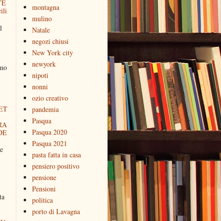
TE
montagna
ili
mulino
l
Natale
negozi chiusi
New York city
newyork
amo
nipoti
nonni
ozio creativo
ET
pandemia
Pasqua
RA
Pasqua 2020
DE
Pasqua 2021
e
pasta fatta in casa
pensiero positivo
pensione
Pensioni
ta
politica
porto di Lavagna