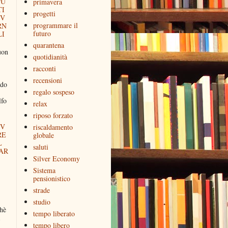
PU
primavera
TI
progetti
NV
programmare il
RN
futuro
LI
quarantena
uon
quotidianità
racconti
recensioni
ddo
regalo sospeso
lfo
relax
riposo forzato
IV
riscaldamento
RE
globale
L
saluti
AR
Silver Economy
Sistema
pensionistico
strade
studio
chè
tempo liberato
tempo libero