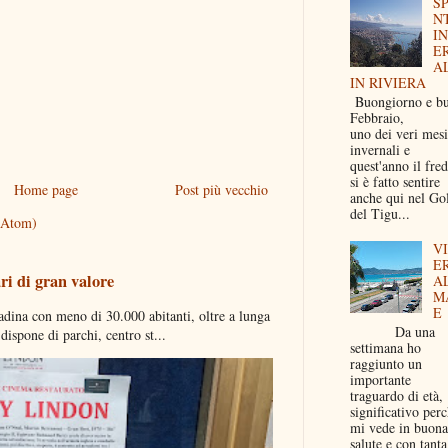
S
N
I
E
A
IN RIVIERA
Buongiorno e b
Febbraio,
uno dei veri mesi
invernali e
quest'anno il fre
si è fatto sentire
Home page
Post più vecchio
anche qui nel Go
del Tigu...
(Atom)
V
E
ri di gran valore
A
M
E
dina con meno di 30.000 abitanti, oltre a lunga
Da una
ispone di parchi, centro st...
settimana ho
raggiunto un
importante
traguardo di età,
significativo per
mi vede in buona
salute e con tanta