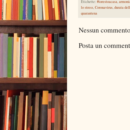
Etichette:
#iorestoacasa
,
armonia
lo stress
,
Coronavirus
,
durata del
quarantena
Nessun commento
Posta un commen