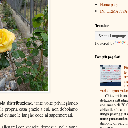
Home page
INFORMATIVA
Translate
Powered by
Post più popolari
Pi
le
str
ur
Ch
vari di gran valo
Chiavari è un
deliziosa cittadin
ola distribuzione
, tante volte privilegiando
con meno di 30.
ella propria casa grazie a cui, non dobbiamo
abitanti, oltre a
lunga passeggiata
 ad evitare le lunghe code ai supermercati.
mare panoramica
dispone di parchi
allenarci con esercizi domestici nelle varie
centro st...