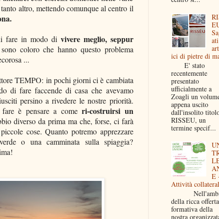
 tanto altro, mettendo comunque al centro il
RI
ona.
EU
Sa
vivere meglio, seppur
i fare in modo di
ati
art
i sono coloro che hanno questo problema
ici di pietre di m
corosa ...
E' stato
recentemente
fattore TEMPO: in pochi giorni ci è cambiata
presentato
ufficialmente a
do di fare faccende di casa che avevamo
Zoagli un volum
usciti persino a rivedere le nostre priorità.
appena uscito
ri-costruirsi un
 fare è pensare a come
dall'insolito titol
RISSEU, un
bio diverso da prima ma che, forse, ci farà
termine specif...
 piccole cose. Quanto potremo apprezzare
verde o una camminata sulla spiaggia?
U
prima!
T
L
A
E 
Attività collateral
Nell'ambi
della ricca offerta
formativa della
nostra organizzat