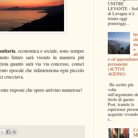
UNITRE
LEVANTE - Sed
di Lavagna si è
tenuta oggi
pomeriggi...
In
ch
me
o
sanitaria
, economica e sociale, sono sempre
att
nuto futuro sarà vissuto in maniera più
o ed apprendime
ioia quanto sarà via via concesso, consci
permanente
(ACTIVE
ento epocale che ridimensiona ogni piccolo
AGEING)
i crucciava.
Ho scritto più
volte
stre risposte che spero arrivino numerose!
sull'argomento d
titolo di questo
Post, tramite le
esperienze person
acquisite vivendo
i...
C
M