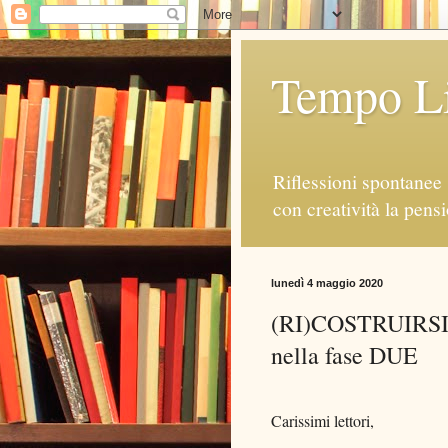
Tempo Li
Riflessioni spontanee 
con creatività la pens
lunedì 4 maggio 2020
(RI)COSTRUIRSI 
nella fase DUE
Carissimi lettori,