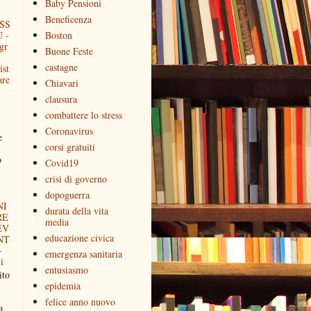
Baby Pensioni
Beneficenza
SS
 -
Boston
gr
Buone Feste
castagne
ist
are
Chiavari
clausura
combattere lo stress
Coronavirus
e
corsi gratuiti
o
Covid19
crisi di governo
dopoguerra
NI
durata della vita
RE
media
EV
educazione civica
NT
-
emergenza sanitaria
i
entusiasmo
to
epidemia
felice anno nuovo
a