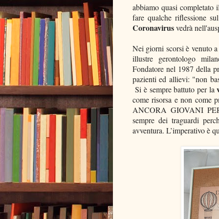
abbiamo quasi completato i
fare qualche riflessione s
Coronavirus
vedrà nell'aus
Nei giorni scorsi è venuto a
illustre gerontologo mila
Fondatore nel 1987 della pri
pazienti ed allievi: "non b
Si è sempre battuto per la
come risorsa e non come pr
ANCORA GIOVANI PER E
sempre dei traguardi perc
avventura. L’imperativo è qu