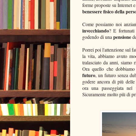
forme proposte su Internet e
benessere fisico
della pers
Come possiamo noi anzian
invecchiando
? E fortunat
pensione
godendo di una
de
Porrei poi l'attenzione sul 
la vita, abbiamo avuto mo
tralasciato da anni, siamo ri
Ora quello che dobbiamo
futuro
, un futuro senza dub
godere ancora di più delle
ora una passeggiata nel 
Sicuramente molto più di 