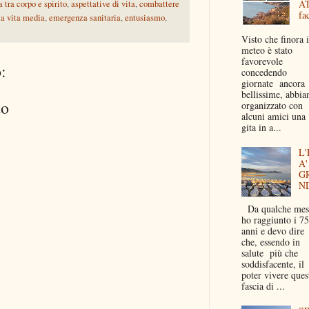
A
 tra corpo e spirito
,
aspettative di vita
,
combattere
fac
la vita media
,
emergenza sanitaria
,
entusiasmo
,
Visto che finora i
meteo è stato
favorevole
:
concedendo
giornate ancora
bellissime, abbi
to
organizzato con
alcuni amici una
gita in a...
L'
A'
G
N
Da qualche mes
ho raggiunto i 75
anni e devo dire
che, essendo in
salute più che
soddisfacente, il
poter vivere ques
fascia di ...