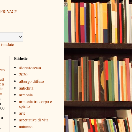
 PRIVACY
Translate
Etichette
#iorestoacasa
cco
2020
utt
albergo diffuso
e a
antichità
ia
re
armonia
a
armonia tra corpo e
a
spirito
000
arte
 a
aspettative di vita
autunno
,