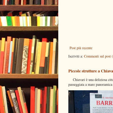
Post più recente
Iscriviti a:
Commenti sul post 
Piccole strutture a Chiava
Chiavari è una deliziosa citta
passeggiata a mare panoramica d