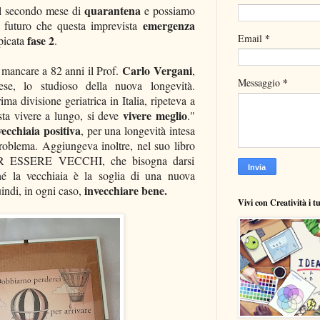
quarantena
l secondo mese di
e
possiamo
emergenza
ul futuro che questa imprevista
*
Email
fase 2
picata
.
Carlo Vergani
 mancare a 82 anni il Prof.
,
*
Messaggio
nese, lo studioso della nuova longevità.
ma divisione geriatrica in Italia, ripeteva a
vivere meglio
asta vivere a lungo, si deve
."
vecchiaia positiva
, per una longevità intesa
oblema. Aggiungeva inoltre, nel suo libro
SSERE VECCHI, che bisogna darsi
hé la vecchiaia è la soglia di una nuova
invecchiare bene.
indi, in ogni caso,
Vivi con Creatività i t